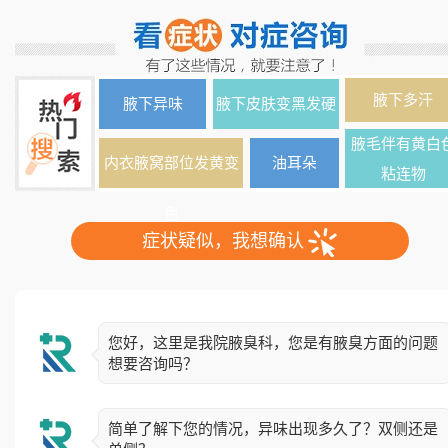
腋下多汗
腋下异味
腋下皮肤变黑发硬
腋毛伴有黄白
内衣腋窝部位发黄变
油耳朵
粘连物
色
症状疑似，我想确认
您好，这里是我院腋臭科，您是有腋臭方面的问题
想要咨询吗？
简单了解下您的情况，异味出现多久了？双侧还是