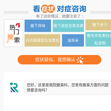
腋下多汗
腋下异味
腋下皮肤变黑发硬
腋毛伴有黄白
内衣腋窝部位发黄变
油耳朵
粘连物
色
症状疑似，我想确认
您好，这里是我院腋臭科，您是有腋臭方面的问题
想要咨询吗？
简单了解下您的情况，异味出现多久了？双侧还是