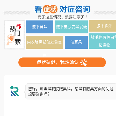
腋下多汗
腋下异味
腋下皮肤变黑发硬
腋毛伴有黄白
内衣腋窝部位发黄变
油耳朵
粘连物
色
症状疑似，我想确认
您好，这里是我院腋臭科，您是有腋臭方面的问题
想要咨询吗？
简单了解下您的情况，异味出现多久了？双侧还是